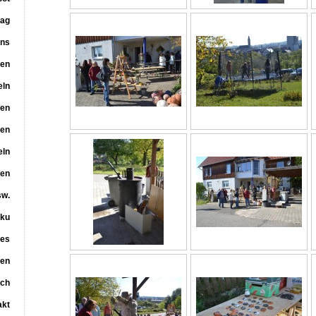
tag
uns
ten
eln
len
sen
eln
ren
sw.
ku
tes
gen
uch
akt