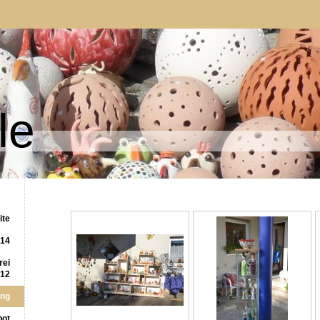
le
ite
.14
rei
.12
ung
bot