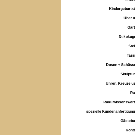
Kindergeburts
Über 
Gar
Dekokug
Ste
Tas
Dosen + Schüss
Skulptu
Uhren, Kreuze u
Ra
Raku wissenswer
spezielle Kundenanfertigun
Gästeb
Kont