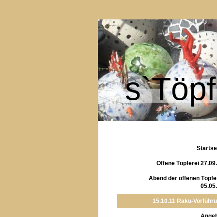
s`Töpf
Startse
Offene Töpferei 27.09
Abend der offenen Töpfe
05.05
15.10.11 Raku-Vorführ
Ange