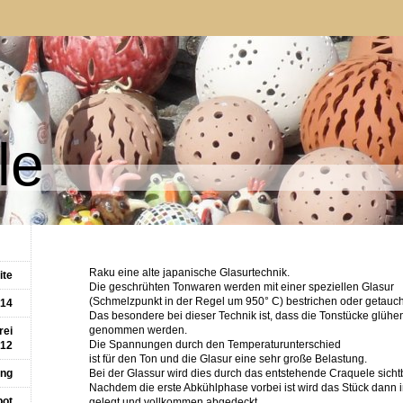
le
Raku eine alte japanische Glasurtechnik.
ite
Die geschrühten Tonwaren werden mit einer speziellen Glasur
(Schmelzpunkt in der Regel um 950° C) bestrichen oder getauch
.14
Das besondere bei dieser Technik ist, dass die Tonstücke glüh
genommen werden.
rei
Die Spannungen durch den Temperaturunterschied
.12
ist für den Ton und die Glasur eine sehr große Belastung.
ung
Bei der Glassur wird dies durch das entstehende Craquele sicht
Nachdem die erste Abkühlphase vorbei ist wird das Stück dann 
bot
gelegt und vollkommen abgedeckt.