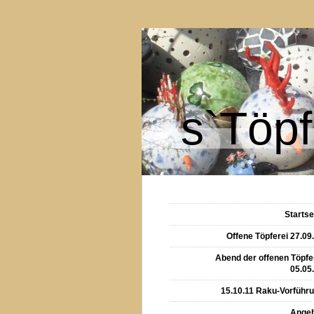
s`Töpf
Startse
Offene Töpferei 27.09
Abend der offenen Töpfe
05.05
15.10.11 Raku-Vorführ
Ange