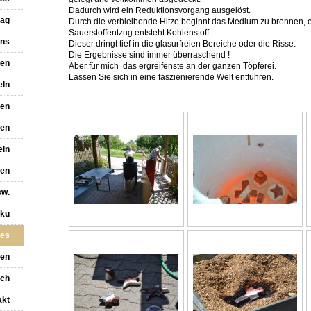
Dadurch wird ein Reduktionsvorgang ausgelöst.
tag
Durch die verbleibende Hitze beginnt das Medium zu brennen,
Sauerstoffentzug entsteht Kohlenstoff.
uns
Dieser dringt tief in die glasurfreien Bereiche oder die Risse.
Die Ergebnisse sind immer überraschend !
ten
Aber für mich das ergreifenste an der ganzen Töpferei.
Lassen Sie sich in eine faszienierende Welt entführen.
eln
len
sen
eln
ren
sw.
ku
tes
gen
uch
akt