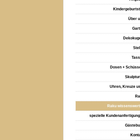
Kindergeburts
Über 
Gar
Dekokug
Ste
Tas
Dosen + Schüss
Skulptu
Uhren, Kreuze u
Ra
Raku wissenswer
spezielle Kundenanfertigun
Gästeb
Kont